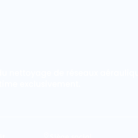
 du nettoyage de réseaux aérauli
time exclusivement.
it
Siège social