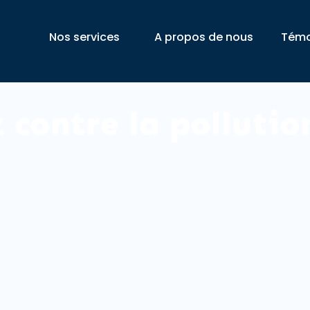
Nos services
A propos de nous
Témo
 contre la pollutio