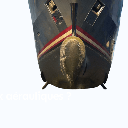
x aérauliques ?