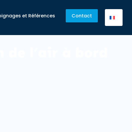
ignages et Références
Contact
n de l’air à bord