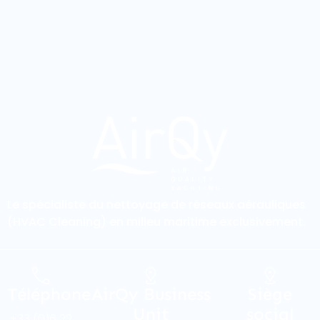
Le spécialiste du nettoyage de réseaux aérauliques
(HVAC Cleaning) en milieu maritime exclusivement.
Téléphone
AirQy Business
Siège
Unit
social
+33 (0)6 22